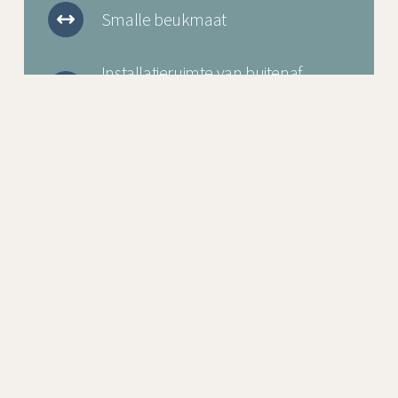
Smalle beukmaat
Installatieruimte van buitenaf
bereikbaar