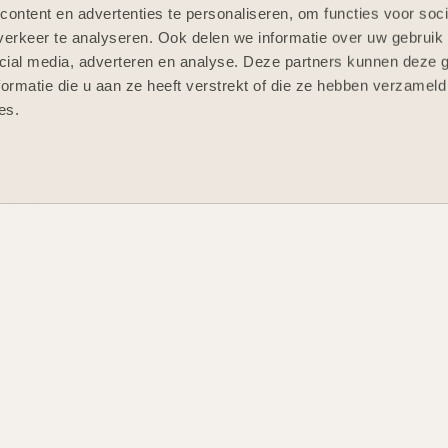
ontent en advertenties te personaliseren, om functies voor soci
Homepage
Projecten
erkeer te analyseren. Ook delen we informatie over uw gebruik 
cial media, adverteren en analyse. Deze partners kunnen deze
Ervaringen
Werkwijze
ormatie die u aan ze heeft verstrekt of die ze hebben verzameld
Duurzaa
es.
Gerealis
Wooncon