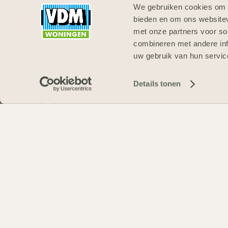
We gebruiken cookies om c
bieden en om ons websitev
met onze partners voor so
combineren met andere inf
uw gebruik van hun servic
Details tonen
0512-571234
INFO@VDMWONINGEN.NL
DE BUORREN 40A
9289HH
DROGEHAM