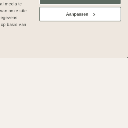
al media te
Contact
van onze site
Aanpassen
 gegevens
Klantenservice
 op basis van
m bouwen
Nieuws
eerde projecten
Werken bij
cepten
Certificering