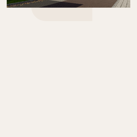
LEVENSLOOPGESCHIKTE- EN
STARTERSWONING
Levensloopgeschikt wonen (basis)
Naast de
keuken en woonkamer is de begane grond ook
voorzien van een slaapkamer, badkamer en
bijkeuken. Op de eerste verdieping vind je twee
slaapkamers met optioneel een extra
badkamer. Optioneel is de zolder bereikbaar via
een vlizotrap.