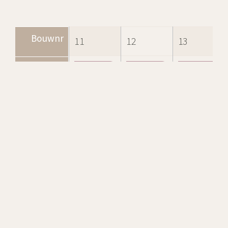
Bouwnr
11
12
13
Status
Verkocht
Verkocht
Verkocht
Kavelopp.
302 m2
302 m2
302 m2
Woonopp.
107 m2
107 m2
107 m2
Inhoud
468 m3
468 m3
468 m3
Prijs v.o.n.
–
–
–