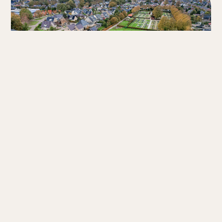
DUURZAAM WONEN IN HARKEMA
Alle woningen hebben een A+++ energielabel,
zijn voorzien van vloerverwarming, CO2-
gestuurd ventilatiesysteem, een eigen