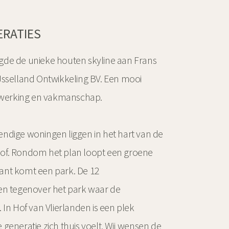
ERATIES
gde de unieke houten skyline aan Frans
Jsselland Ontwikkeling BV. Een mooi
werking en vakmanschap.
ndige woningen liggen in het hart van de
of. Rondom het plan loopt een groene
ant komt een park. De 12
en tegenover het park waar de
 In Hof van Vlierlanden is een plek
generatie zich thuis voelt. Wij wensen de