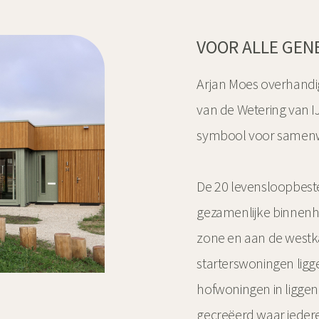
VOOR ALLE GEN
Arjan Moes overhandi
van de Wetering van I
symbool voor samen
De 20 levensloopbeste
gezamenlijke binnenh
zone en aan de westk
starterswoningen ligg
hofwoningen in liggen.
gecreëerd waar iedere 