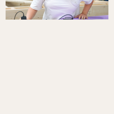
STARTERSWONINGEN OPSCHALEN
Corline ten Hoor, Innovator bij VDM Woningen:
‘’Met de kennis en inzichten die we opdoen,
streven we ernaar om een optimale en
betaalbare biobased starterswoning te
ontwikkelen die gereed is voor opschaling in
Noord-Nederland. Daarmee dragen we bij aan