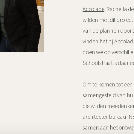
Accolade
. Rachella d
wilden met dit projec
van de plannen door z
vinden het bij Accola
doen we op verschille
Schoolstraat is daar 
Om te komen tot een
samengesteld van huu
die wilden meedenken
architectenbureau IN
samen aan het ontwer