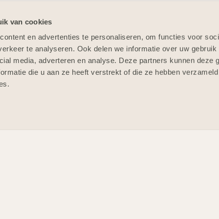
Ontwerpteam gaan str
ik van cookies
andere drie bewoners
ontent en advertenties te personaliseren, om functies voor soci
gaan zij nog aan de sl
erkeer te analyseren. Ook delen we informatie over uw gebruik 
gemeenschappelijke t
cial media, adverteren en analyse. Deze partners kunnen deze
ormatie die u aan ze heeft verstrekt of die ze hebben verzameld
es.
kwam VDM
uit de bus. Samen
e VDM Woningen