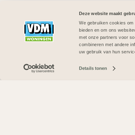
Deze website maakt gebru
We gebruiken cookies om c
bieden en om ons websitev
met onze partners voor so
combineren met andere inf
uw gebruik van hun servic
Details tonen
WONINGTYPEN
Voor zowel het Ontwerpteam als Accolade 
Woningen uit Drogeham als beste aannemer 
met Van der Wiel en TWA Architecten maakt