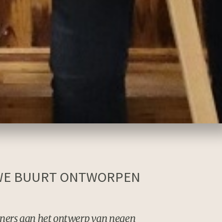
UWE BUURT ONTWORPEN
oners aan het ontwerp van negen