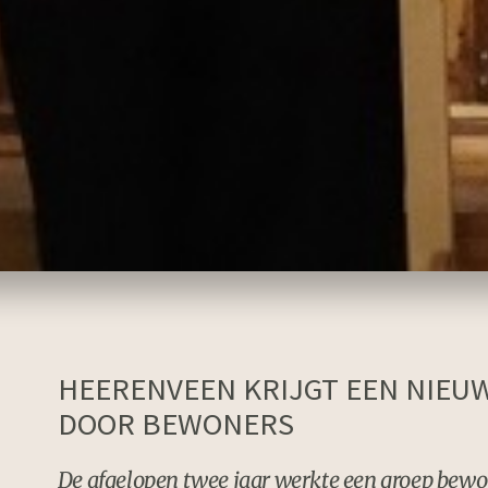
HEERENVEEN KRIJGT EEN NIE
DOOR BEWONERS
De afgelopen twee jaar werkte een groep bew