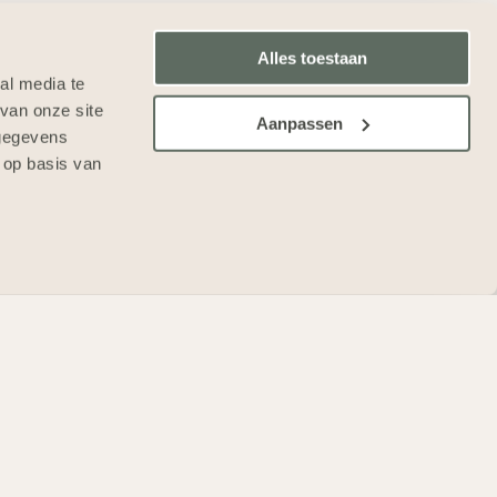
aks wonen aan de Schoolstraat. De
 werden dit najaar gevonden. Samen
Alles toestaan
al media te
ag met de inrichting van de
van onze site
Aanpassen
uinen.
 gegevens
 op basis van