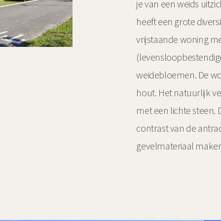
je van een weids uitzi
heeft een grote diversi
vrijstaande woning met
(levensloopbestendige
weidebloemen. De won
hout. Het natuurlijk v
met een lichte steen. 
contrast van de antra
gevelmateriaal maken