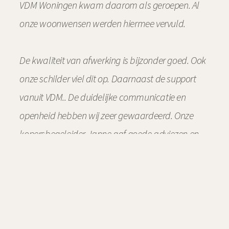
VDM Woningen kwam daarom als geroepen. Al
onze woonwensen werden hiermee vervuld.
De kwaliteit van afwerking is bijzonder goed. Ook
onze schilder viel dit op. Daarnaast de support
vanuit VDM.. De duidelijke communicatie en
openheid hebben wij zeer gewaardeerd. Onze
kopersbegeleider Janne gaf goede adviezen en
het contact met uitvoerder Mark was hartstikke
fijn.
Bij VDM is men gewoon normaal met elkaar.
Open en duidelijk, zoals we hier gewend zijn in