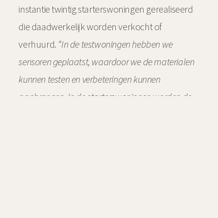
instantie twintig starterswoningen gerealiseerd
die daadwerkelijk worden verkocht of
verhuurd.
“In de testwoningen hebben we
sensoren geplaatst, waardoor we de materialen
kunnen testen en verbeteringen kunnen
aanbrengen. In de starterswoningen worden de
materialen toegepast die het beste uit het
onderzoek naar voren komen,”
aldus Ten Hoor.
“Alles met het oog op opschaling in Noord-
Nederland.”
Want de woningmarkt staat onder
druk. Tegelijkertijd groeit de urgentie om
duurzamer te bouwen, met minder