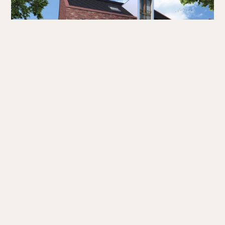
PREFAB HOUTSYSTEEMBOUW
Deze week worden de prefab
woningelementen in de fabriek in Drogeham
gerealiseerd. De binnenwanden van de
woningelementen worden hier voorzien van